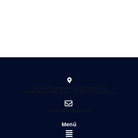
Escola d'Enginyeria de Barcelona Est
Av. d'Eduard Maristany, 16, 08019 Barcelona
3dday.eebe@upc.edu
Menú