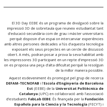
El 3D Day EEBE és un programa de divulgació sobre la
impressió 3D de sobretaula que reuneix estudiantat tant
d’educació secundària com de grau i màster universitaris
perquè disposin d’un espai on intercanviar experiències
amb altres persones dedicades a l’ús d’aquesta tecnologia
exposant els seus projectes en un cercle de discussió
obert. A més, podran posar a prova la seva habilitat amb
les impressores 3D participant en un repte d’impressió 3D
on es proposa una peça d’alta dificultat perquè la resolguin
de la millor manera possible.
Aquest esdeveniment és promogut pel grup de recerca
DEFAM-TECNOFAB
i l’
Escola d’Enginyeria de Barcelona
Est
(EEBE) de la
Universitat Politècnica de
Catalunya
(UPC) en col·laboració amb l’associació
d’estudiants
FabLab EEBE
. És finançada per la
Fundación
Española para la Ciencia y la Tecnología
(FECYT) i